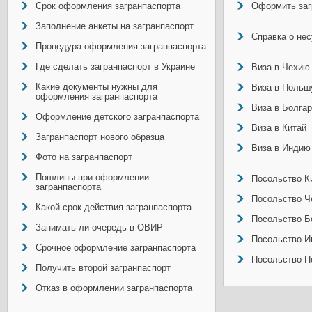
Срок оформления загранпаспорта
Оформить заг
Заполнение анкеты на загранпаспорт
Справка о не
Процедура оформления загранпаспорта
Где сделать загранпаспорт в Украине
Виза в Чехию
Какие документы нужны для
Виза в Польш
оформления загранпаспорта
Виза в Болга
Оформление детского загранпаспорта
Виза в Китай
Загранпаспорт нового образца
Виза в Индию
Фото на загранпаспорт
Пошлины при оформлении
Посольство Ки
загранпаспорта
Посольство Ч
Какой срок действия загранпаспорта
Посольство Б
Занимать ли очередь в ОВИР
Посольство И
Срочное оформление загранпаспорта
Посольство П
Получить второй загранпаспорт
Отказ в оформлении загранпаспорта