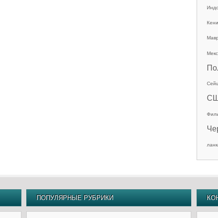
Инд
Кен
Мав
Мекс
По
Сей
С
Фил
Че
ланк
ПОПУЛЯРНЫЕ РУБРИКИ
КО