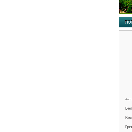
ПО
Авст
Бел
Вел
Гре