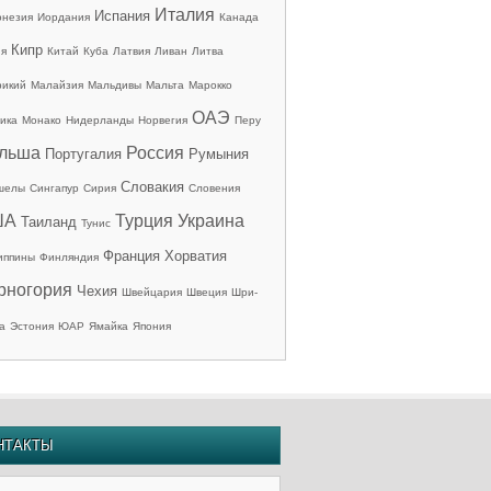
Италия
Испания
онезия
Иордания
Канада
Кипр
ия
Китай
Куба
Латвия
Ливан
Литва
рикий
Малайзия
Мальдивы
Мальта
Марокко
ОАЭ
ика
Монако
Нидерланды
Норвегия
Перу
льша
Россия
Португалия
Румыния
Словакия
шелы
Сингапур
Сирия
Словения
ША
Турция
Украина
Таиланд
Тунис
Франция
Хорватия
иппины
Финляндия
рногория
Чехия
Швейцария
Швеция
Шри-
а
Эстония
ЮАР
Ямайка
Япония
НТАКТЫ