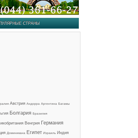
ПУЛЯРНЫЕ СТРАНЫ
Австрия
ралия
Андорра
Аргентина
Багамы
Болгария
ьгия
Бразилия
Германия
икобритания
Венгрия
Египет
ция
Индия
Доминикана
Израиль