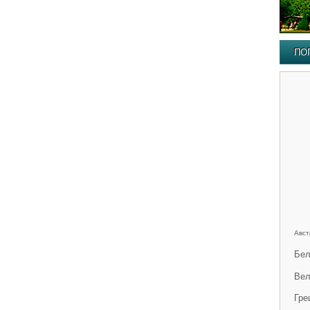
ПО
Авст
Бел
Вел
Гре