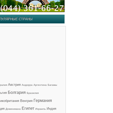
ПУЛЯРНЫЕ СТРАНЫ
Австрия
ралия
Андорра
Аргентина
Багамы
Болгария
ьгия
Бразилия
Германия
икобритания
Венгрия
Египет
ция
Индия
Доминикана
Израиль