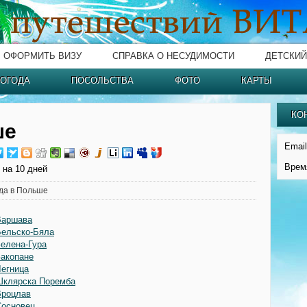
ОФОРМИТЬ ВИЗУ
СПРАВКА О НЕСУДИМОСТИ
ДЕТСКИЙ
ОГОДА
ПОСОЛЬСТВА
ФОТО
КАРТЫ
КО
ше
Email
Врем
 на 10 дней
да в Польше
Варшава
Бельско-Бяла
Зелена-Гура
Закопане
Легница
Шклярска Поремба
Вроцлав
Сосновец