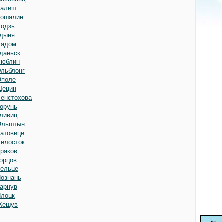
Калиш
Кошалин
Лодзь
Гдыня
Радом
Гданьск
Люблин
Эльблонг
Ополе
Щецин
Ченстохова
Торунь
Гливиц
Ольштын
Катовице
Белосток
Краков
Горцов
Кельце
Познань
Тарнув
Плоцк
Жешув