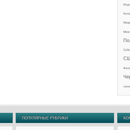
Инд
Кен
Мав
Мекс
По
Сей
С
Фил
Че
ланк
ПОПУЛЯРНЫЕ РУБРИКИ
КО