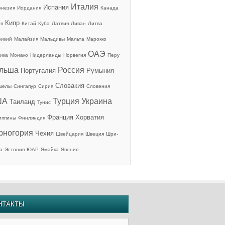
Италия
Испания
онезия
Иордания
Канада
Кипр
ия
Китай
Куба
Латвия
Ливан
Литва
рикий
Малайзия
Мальдивы
Мальта
Марокко
ОАЭ
ика
Монако
Нидерланды
Норвегия
Перу
льша
Россия
Португалия
Румыния
Словакия
шелы
Сингапур
Сирия
Словения
ША
Турция
Украина
Таиланд
Тунис
Франция
Хорватия
иппины
Финляндия
рногория
Чехия
Швейцария
Швеция
Шри-
а
Эстония
ЮАР
Ямайка
Япония
НТАКТЫ