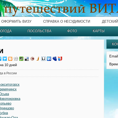
ОФОРМИТЬ ВИЗУ
СПРАВКА О НЕСУДИМОСТИ
ДЕТСКИЙ
ОГОДА
ПОСОЛЬСТВА
ФОТО
КАРТЫ
КО
и
Email
Врем
на 10 дней
да в России
Бокситогорск
Гремячинск
Юсьва
Новопокровка
Копьево
Одинцово
Дубна
Йошкар-Ола