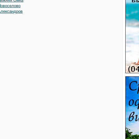
Нижняя Омка
Новоселово
Александров