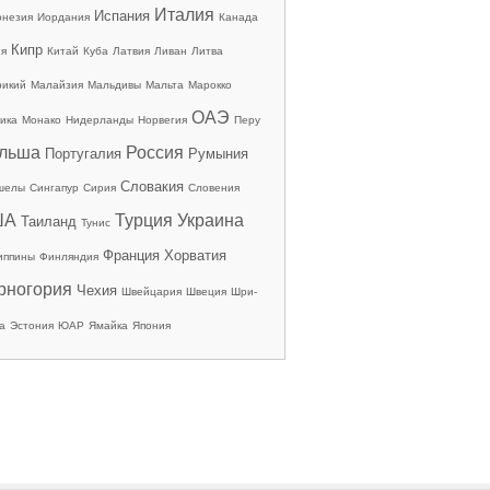
Италия
Испания
онезия
Иордания
Канада
Кипр
ия
Китай
Куба
Латвия
Ливан
Литва
рикий
Малайзия
Мальдивы
Мальта
Марокко
ОАЭ
ика
Монако
Нидерланды
Норвегия
Перу
льша
Россия
Португалия
Румыния
Словакия
шелы
Сингапур
Сирия
Словения
ША
Турция
Украина
Таиланд
Тунис
Франция
Хорватия
иппины
Финляндия
рногория
Чехия
Швейцария
Швеция
Шри-
а
Эстония
ЮАР
Ямайка
Япония