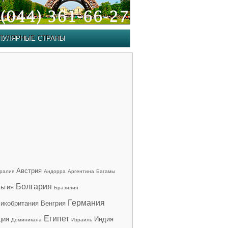
ПУЛЯРНЫЕ СТРАНЫ
Австрия
ралия
Андорра
Аргентина
Багамы
Болгария
ьгия
Бразилия
Германия
икобритания
Венгрия
Египет
ция
Индия
Доминикана
Израиль