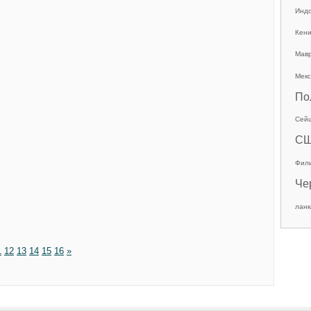
Инд
Кен
Мав
Мекс
По
Сей
С
Фил
Че
ланк
1
12
13
14
15
16
»