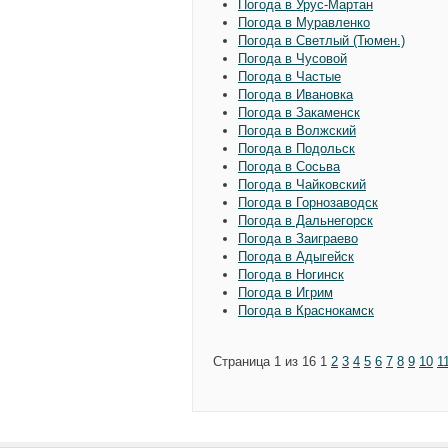
Погода в Урус-Мартан
Погода в Муравленко
Погода в Светлый (Тюмен.)
Погода в Чусовой
Погода в Частые
Погода в Ивановка
Погода в Закаменск
Погода в Волжский
Погода в Подольск
Погода в Сосьва
Погода в Чайковский
Погода в Горнозаводск
Погода в Дальнегорск
Погода в Заиграево
Погода в Адыгейск
Погода в Ногинск
Погода в Игрим
Погода в Краснокамск
Страница 1 из 16
1
2
3
4
5
6
7
8
9
10
1