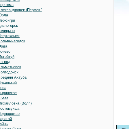
Коряжма
Александровск (Пермск.)
Юрла
Нерюнгри
Дивногорск
Голицыно
Нефтекамск
Сольвычегодск
Орда
Кочево
Могойтуй
Боград
Альметьевск
Волгодонск
Средняя Ахтуба
Ильинский
Коса
Зырянское
Абаза
ихайловка (Волг.)
Костомукша
Подпорожье
Карагай
Гайны