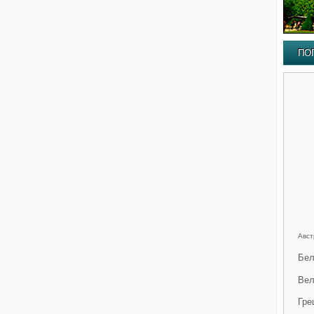
ПО
Авст
Бел
Вел
Гре