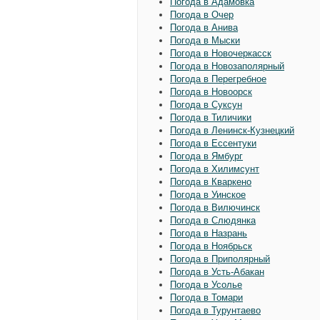
Погода в Адамовка
Погода в Очер
Погода в Анива
Погода в Мыски
Погода в Новочеркасск
Погода в Новозаполярный
Погода в Перегребное
Погода в Новоорск
Погода в Суксун
Погода в Тиличики
Погода в Ленинск-Кузнецкий
Погода в Ессентуки
Погода в Ямбург
Погода в Хилимсунт
Погода в Кваркено
Погода в Уинское
Погода в Вилючинск
Погода в Слюдянка
Погода в Назрань
Погода в Ноябрьск
Погода в Приполярный
Погода в Усть-Абакан
Погода в Усолье
Погода в Томари
Погода в Турунтаево