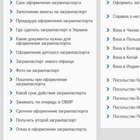
Срок оформления загранпаспорта
Оформить заг
Заполнение анкеты на загранпаспорт
Справка о не
Процедура оформления загранпаспорта
Где сделать загранпаспорт в Украине
Виза в Чехию
Какие документы нужны для
Виза в Польш
оформления загранпаспорта
Виза в Болга
Оформление детского загранпаспорта
Виза в Китай
Загранпаспорт нового образца
Виза в Индию
Фото на загранпаспорт
Пошлины при оформлении
Посольство Ки
загранпаспорта
Посольство Ч
Какой срок действия загранпаспорта
Посольство Б
Занимать ли очередь в ОВИР
Посольство И
Срочное оформление загранпаспорта
Посольство П
Получить второй загранпаспорт
Отказ в оформлении загранпаспорта