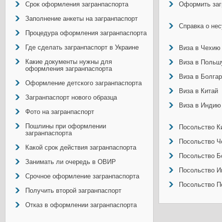
Срок оформления загранпаспорта
Оформить заг
Заполнение анкеты на загранпаспорт
Справка о не
Процедура оформления загранпаспорта
Где сделать загранпаспорт в Украине
Виза в Чехию
Какие документы нужны для
Виза в Польш
оформления загранпаспорта
Виза в Болга
Оформление детского загранпаспорта
Виза в Китай
Загранпаспорт нового образца
Виза в Индию
Фото на загранпаспорт
Пошлины при оформлении
Посольство Ки
загранпаспорта
Посольство Ч
Какой срок действия загранпаспорта
Посольство Б
Занимать ли очередь в ОВИР
Посольство И
Срочное оформление загранпаспорта
Посольство П
Получить второй загранпаспорт
Отказ в оформлении загранпаспорта