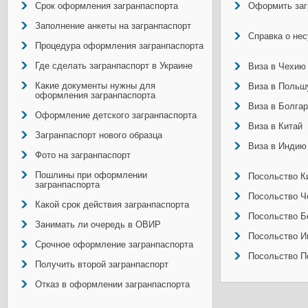
Срок оформления загранпаспорта
Оформить заг
Заполнение анкеты на загранпаспорт
Справка о не
Процедура оформления загранпаспорта
Где сделать загранпаспорт в Украине
Виза в Чехию
Какие документы нужны для
Виза в Польш
оформления загранпаспорта
Виза в Болга
Оформление детского загранпаспорта
Виза в Китай
Загранпаспорт нового образца
Виза в Индию
Фото на загранпаспорт
Пошлины при оформлении
Посольство Ки
загранпаспорта
Посольство Ч
Какой срок действия загранпаспорта
Посольство Б
Занимать ли очередь в ОВИР
Посольство И
Срочное оформление загранпаспорта
Посольство П
Получить второй загранпаспорт
Отказ в оформлении загранпаспорта