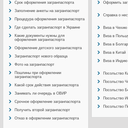
Срок оформления загранпаспорта
Оформить заг
Заполнение анкеты на загранпаспорт
Справка о не
Процедура оформления загранпаспорта
Где сделать загранпаспорт в Украине
Виза в Чехию
Какие документы нужны для
Виза в Польш
оформления загранпаспорта
Виза в Болга
Оформление детского загранпаспорта
Виза в Китай
Загранпаспорт нового образца
Виза в Индию
Фото на загранпаспорт
Пошлины при оформлении
Посольство Ки
загранпаспорта
Посольство Ч
Какой срок действия загранпаспорта
Посольство Б
Занимать ли очередь в ОВИР
Посольство И
Срочное оформление загранпаспорта
Посольство П
Получить второй загранпаспорт
Отказ в оформлении загранпаспорта