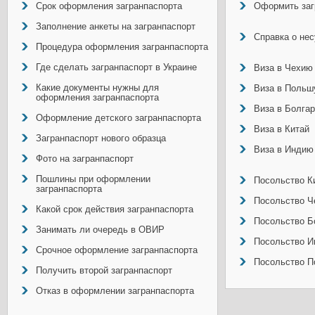
Срок оформления загранпаспорта
Оформить заг
Заполнение анкеты на загранпаспорт
Справка о не
Процедура оформления загранпаспорта
Где сделать загранпаспорт в Украине
Виза в Чехию
Какие документы нужны для
Виза в Польш
оформления загранпаспорта
Виза в Болга
Оформление детского загранпаспорта
Виза в Китай
Загранпаспорт нового образца
Виза в Индию
Фото на загранпаспорт
Пошлины при оформлении
Посольство Ки
загранпаспорта
Посольство Ч
Какой срок действия загранпаспорта
Посольство Б
Занимать ли очередь в ОВИР
Посольство И
Срочное оформление загранпаспорта
Посольство П
Получить второй загранпаспорт
Отказ в оформлении загранпаспорта