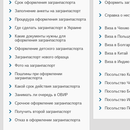
Срок оформления загранпаспорта
Оформить заг
Заполнение анкеты на загранпаспорт
Справка о не
Процедура оформления загранпаспорта
Где сделать загранпаспорт в Украине
Виза в Чехию
Какие документы нужны для
Виза в Польш
оформления загранпаспорта
Виза в Болга
Оформление детского загранпаспорта
Виза в Китай
Загранпаспорт нового образца
Виза в Индию
Фото на загранпаспорт
Пошлины при оформлении
Посольство Ки
загранпаспорта
Посольство Ч
Какой срок действия загранпаспорта
Посольство Б
Занимать ли очередь в ОВИР
Посольство И
Срочное оформление загранпаспорта
Посольство П
Получить второй загранпаспорт
Отказ в оформлении загранпаспорта