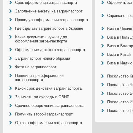
Срок оформления загранпаспорта
Оформить заг
Заполнение анкеты на загранпаспорт
Справка о не
Процедура оформления загранпаспорта
Где сделать загранпаспорт в Украине
Виза в Чехию
Какие документы нужны для
Виза в Польш
оформления загранпаспорта
Виза в Болга
Оформление детского загранпаспорта
Виза в Китай
Загранпаспорт нового образца
Виза в Индию
Фото на загранпаспорт
Пошлины при оформлении
Посольство Ки
загранпаспорта
Посольство Ч
Какой срок действия загранпаспорта
Посольство Б
Занимать ли очередь в ОВИР
Посольство И
Срочное оформление загранпаспорта
Посольство П
Получить второй загранпаспорт
Отказ в оформлении загранпаспорта