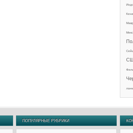
Инд
Кен
Мав
Мекс
По
Сей
С
Фил
Че
ланк
ПОПУЛЯРНЫЕ РУБРИКИ
КО