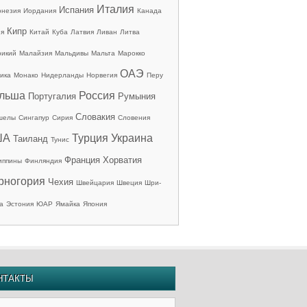
Италия
Испания
онезия
Иордания
Канада
Кипр
ия
Китай
Куба
Латвия
Ливан
Литва
рикий
Малайзия
Мальдивы
Мальта
Марокко
ОАЭ
ика
Монако
Нидерланды
Норвегия
Перу
льша
Россия
Португалия
Румыния
Словакия
шелы
Сингапур
Сирия
Словения
ША
Турция
Украина
Таиланд
Тунис
Франция
Хорватия
иппины
Финляндия
рногория
Чехия
Швейцария
Швеция
Шри-
а
Эстония
ЮАР
Ямайка
Япония
НТАКТЫ