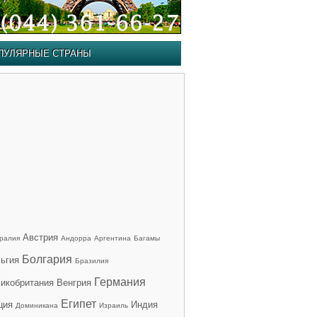
ПУЛЯРНЫЕ СТРАНЫ
Австрия
ралия
Андорра
Аргентина
Багамы
Болгария
ьгия
Бразилия
Германия
икобритания
Венгрия
Египет
ция
Индия
Доминикана
Израиль