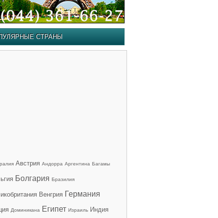
ПУЛЯРНЫЕ СТРАНЫ
Австрия
ралия
Андорра
Аргентина
Багамы
Болгария
ьгия
Бразилия
Германия
икобритания
Венгрия
Египет
ция
Индия
Доминикана
Израиль