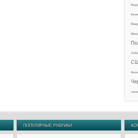
Инд
Кен
Мав
Мекс
По
Сей
С
Фил
Че
ланк
ПОПУЛЯРНЫЕ РУБРИКИ
КО