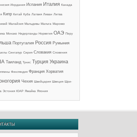
Италия
Испания
онезия
Иордания
Канада
Кипр
ия
Китай
Куба
Латвия
Ливан
Литва
рикий
Малайзия
Мальдивы
Мальта
Марокко
ОАЭ
ика
Монако
Нидерланды
Норвегия
Перу
льша
Россия
Португалия
Румыния
Словакия
шелы
Сингапур
Сирия
Словения
ША
Турция
Украина
Таиланд
Тунис
Франция
Хорватия
иппины
Финляндия
рногория
Чехия
Швейцария
Швеция
Шри-
а
Эстония
ЮАР
Ямайка
Япония
НТАКТЫ