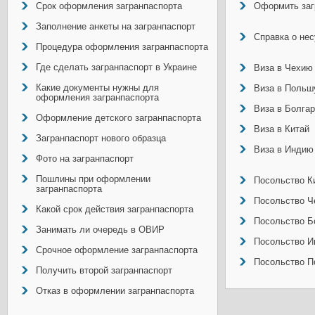
Срок оформления загранпаспорта
Оформить заг
Заполнение анкеты на загранпаспорт
Справка о не
Процедура оформления загранпаспорта
Где сделать загранпаспорт в Украине
Виза в Чехию
Какие документы нужны для
Виза в Польш
оформления загранпаспорта
Виза в Болга
Оформление детского загранпаспорта
Виза в Китай
Загранпаспорт нового образца
Виза в Индию
Фото на загранпаспорт
Пошлины при оформлении
Посольство Ки
загранпаспорта
Посольство Ч
Какой срок действия загранпаспорта
Посольство Б
Занимать ли очередь в ОВИР
Посольство И
Срочное оформление загранпаспорта
Посольство П
Получить второй загранпаспорт
Отказ в оформлении загранпаспорта