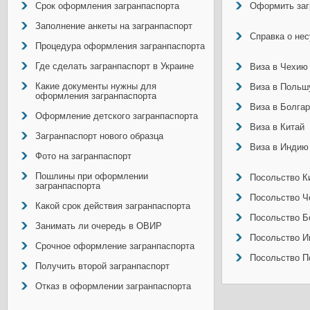
Срок оформления загранпаспорта
Оформить заг
Заполнение анкеты на загранпаспорт
Справка о не
Процедура оформления загранпаспорта
Где сделать загранпаспорт в Украине
Виза в Чехию
Какие документы нужны для
Виза в Польш
оформления загранпаспорта
Виза в Болга
Оформление детского загранпаспорта
Виза в Китай
Загранпаспорт нового образца
Виза в Индию
Фото на загранпаспорт
Пошлины при оформлении
Посольство Ки
загранпаспорта
Посольство Ч
Какой срок действия загранпаспорта
Посольство Б
Занимать ли очередь в ОВИР
Посольство И
Срочное оформление загранпаспорта
Посольство П
Получить второй загранпаспорт
Отказ в оформлении загранпаспорта