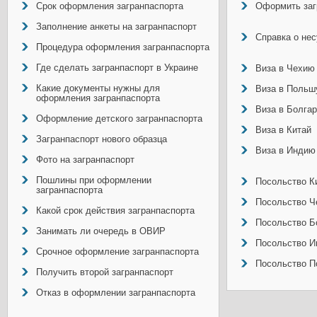
Срок оформления загранпаспорта
Оформить заг
Заполнение анкеты на загранпаспорт
Справка о не
Процедура оформления загранпаспорта
Где сделать загранпаспорт в Украине
Виза в Чехию
Какие документы нужны для
Виза в Польш
оформления загранпаспорта
Виза в Болга
Оформление детского загранпаспорта
Виза в Китай
Загранпаспорт нового образца
Виза в Индию
Фото на загранпаспорт
Пошлины при оформлении
Посольство Ки
загранпаспорта
Посольство Ч
Какой срок действия загранпаспорта
Посольство Б
Занимать ли очередь в ОВИР
Посольство И
Срочное оформление загранпаспорта
Посольство П
Получить второй загранпаспорт
Отказ в оформлении загранпаспорта