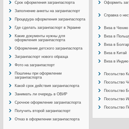
Срок оформления загранпаспорта
Оформить заг
Заполнение анкеты на загранпаспорт
Справка о не
Процедура оформления загранпаспорта
Где сделать загранпаспорт в Украине
Виза в Чехию
Какие документы нужны для
Виза в Польш
оформления загранпаспорта
Виза в Болга
Оформление детского загранпаспорта
Виза в Китай
Загранпаспорт нового образца
Виза в Индию
Фото на загранпаспорт
Пошлины при оформлении
Посольство Ки
загранпаспорта
Посольство Ч
Какой срок действия загранпаспорта
Посольство Б
Занимать ли очередь в ОВИР
Посольство И
Срочное оформление загранпаспорта
Посольство П
Получить второй загранпаспорт
Отказ в оформлении загранпаспорта