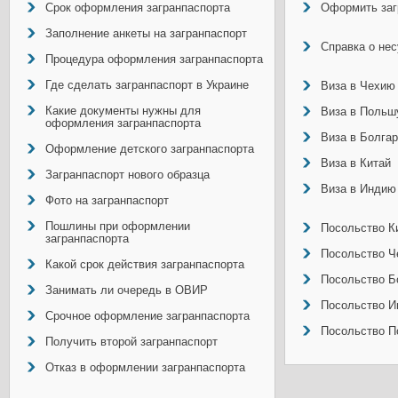
Срок оформления загранпаспорта
Оформить заг
Заполнение анкеты на загранпаспорт
Справка о не
Процедура оформления загранпаспорта
Где сделать загранпаспорт в Украине
Виза в Чехию
Какие документы нужны для
Виза в Польш
оформления загранпаспорта
Виза в Болга
Оформление детского загранпаспорта
Виза в Китай
Загранпаспорт нового образца
Виза в Индию
Фото на загранпаспорт
Пошлины при оформлении
Посольство Ки
загранпаспорта
Посольство Ч
Какой срок действия загранпаспорта
Посольство Б
Занимать ли очередь в ОВИР
Посольство И
Срочное оформление загранпаспорта
Посольство П
Получить второй загранпаспорт
Отказ в оформлении загранпаспорта