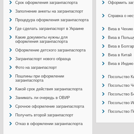
Срок оформления загранпаспорта
Оформить заг
Заполнение анкеты на загранпаспорт
Справка о не
Процедура оформления загранпаспорта
Где сделать загранпаспорт в Украине
Виза в Чехию
Какие документы нужны для
Виза в Польш
оформления загранпаспорта
Виза в Болга
Оформление детского загранпаспорта
Виза в Китай
Загранпаспорт нового образца
Виза в Индию
Фото на загранпаспорт
Пошлины при оформлении
Посольство Ки
загранпаспорта
Посольство Ч
Какой срок действия загранпаспорта
Посольство Б
Занимать ли очередь в ОВИР
Посольство И
Срочное оформление загранпаспорта
Посольство П
Получить второй загранпаспорт
Отказ в оформлении загранпаспорта