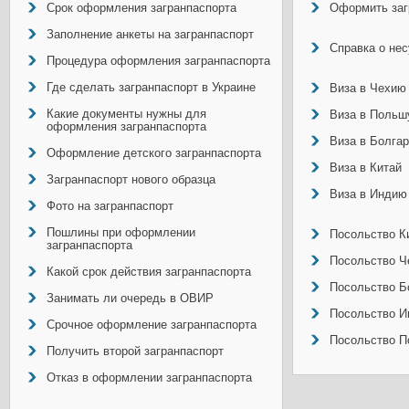
Срок оформления загранпаспорта
Оформить заг
Заполнение анкеты на загранпаспорт
Справка о не
Процедура оформления загранпаспорта
Где сделать загранпаспорт в Украине
Виза в Чехию
Какие документы нужны для
Виза в Польш
оформления загранпаспорта
Виза в Болга
Оформление детского загранпаспорта
Виза в Китай
Загранпаспорт нового образца
Виза в Индию
Фото на загранпаспорт
Пошлины при оформлении
Посольство Ки
загранпаспорта
Посольство Ч
Какой срок действия загранпаспорта
Посольство Б
Занимать ли очередь в ОВИР
Посольство И
Срочное оформление загранпаспорта
Посольство П
Получить второй загранпаспорт
Отказ в оформлении загранпаспорта