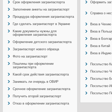
Срок оформления загранпаспорта
Оформить заг
Заполнение анкеты на загранпаспорт
Справка о не
Процедура оформления загранпаспорта
Где сделать загранпаспорт в Украине
Виза в Чехию
Какие документы нужны для
Виза в Польш
оформления загранпаспорта
Виза в Болга
Оформление детского загранпаспорта
Виза в Китай
Загранпаспорт нового образца
Виза в Индию
Фото на загранпаспорт
Пошлины при оформлении
Посольство Ки
загранпаспорта
Посольство Ч
Какой срок действия загранпаспорта
Посольство Б
Занимать ли очередь в ОВИР
Посольство И
Срочное оформление загранпаспорта
Посольство П
Получить второй загранпаспорт
Отказ в оформлении загранпаспорта