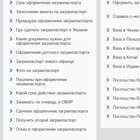
Срок оформления загранпаспорта
Оформить заг
Заполнение анкеты на загранпаспорт
Справка о не
Процедура оформления загранпаспорта
Где сделать загранпаспорт в Украине
Виза в Чехию
Какие документы нужны для
Виза в Польш
оформления загранпаспорта
Виза в Болга
Оформление детского загранпаспорта
Виза в Китай
Загранпаспорт нового образца
Виза в Индию
Фото на загранпаспорт
Пошлины при оформлении
Посольство Ки
загранпаспорта
Посольство Ч
Какой срок действия загранпаспорта
Посольство Б
Занимать ли очередь в ОВИР
Посольство И
Срочное оформление загранпаспорта
Посольство П
Получить второй загранпаспорт
Отказ в оформлении загранпаспорта