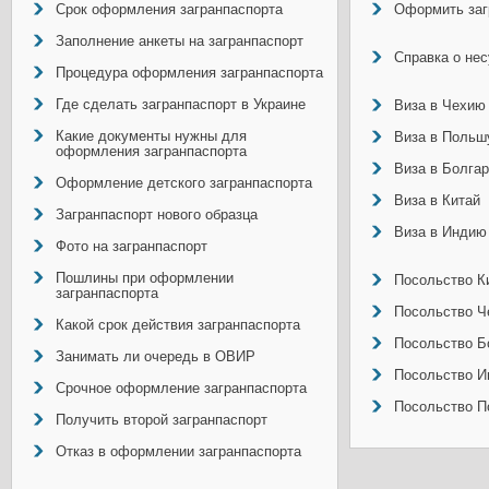
Срок оформления загранпаспорта
Оформить заг
Заполнение анкеты на загранпаспорт
Справка о не
Процедура оформления загранпаспорта
Где сделать загранпаспорт в Украине
Виза в Чехию
Какие документы нужны для
Виза в Польш
оформления загранпаспорта
Виза в Болга
Оформление детского загранпаспорта
Виза в Китай
Загранпаспорт нового образца
Виза в Индию
Фото на загранпаспорт
Пошлины при оформлении
Посольство Ки
загранпаспорта
Посольство Ч
Какой срок действия загранпаспорта
Посольство Б
Занимать ли очередь в ОВИР
Посольство И
Срочное оформление загранпаспорта
Посольство П
Получить второй загранпаспорт
Отказ в оформлении загранпаспорта