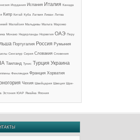
Италия
Испания
онезия
Иордания
Канада
Кипр
ия
Китай
Куба
Латвия
Ливан
Литва
рикий
Малайзия
Мальдивы
Мальта
Марокко
ОАЭ
ика
Монако
Нидерланды
Норвегия
Перу
льша
Россия
Португалия
Румыния
Словакия
шелы
Сингапур
Сирия
Словения
ША
Турция
Украина
Таиланд
Тунис
Франция
Хорватия
иппины
Финляндия
рногория
Чехия
Швейцария
Швеция
Шри-
а
Эстония
ЮАР
Ямайка
Япония
НТАКТЫ