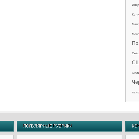
Инд
Кен
Мав
Мекс
По
Сей
С
Фил
Че
ланк
ПОПУЛЯРНЫЕ РУБРИКИ
КО