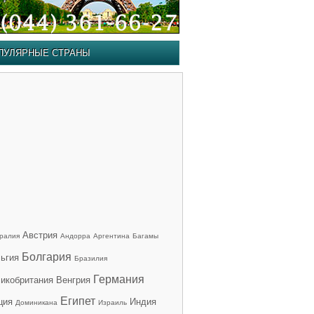
ПУЛЯРНЫЕ СТРАНЫ
Австрия
ралия
Андорра
Аргентина
Багамы
Болгария
ьгия
Бразилия
Германия
икобритания
Венгрия
Египет
ция
Индия
Доминикана
Израиль