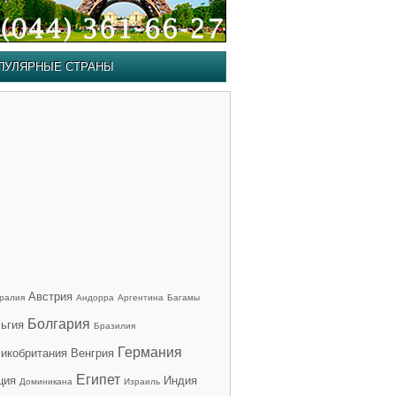
ПУЛЯРНЫЕ СТРАНЫ
Австрия
ралия
Андорра
Аргентина
Багамы
Болгария
ьгия
Бразилия
Германия
икобритания
Венгрия
Египет
ция
Индия
Доминикана
Израиль