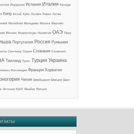
Италия
Испания
онезия
Иордания
Канада
Кипр
ия
Китай
Куба
Латвия
Ливан
Литва
рикий
Малайзия
Мальдивы
Мальта
Марокко
ОАЭ
ика
Монако
Нидерланды
Норвегия
Перу
льша
Россия
Португалия
Румыния
Словакия
шелы
Сингапур
Сирия
Словения
ША
Турция
Украина
Таиланд
Тунис
Франция
Хорватия
иппины
Финляндия
рногория
Чехия
Швейцария
Швеция
Шри-
а
Эстония
ЮАР
Ямайка
Япония
НТАКТЫ