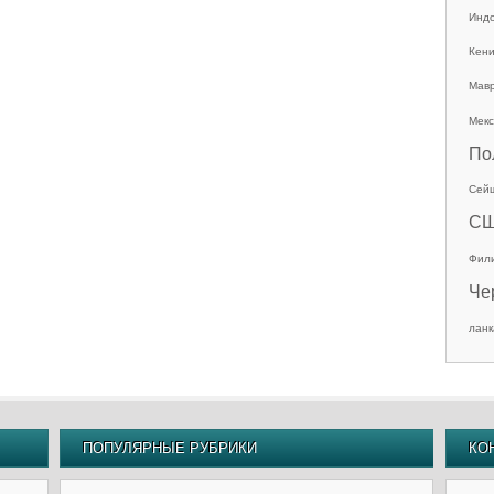
Инд
Кен
Мав
Мекс
По
Сей
С
Фил
Че
ланк
ПОПУЛЯРНЫЕ РУБРИКИ
КО