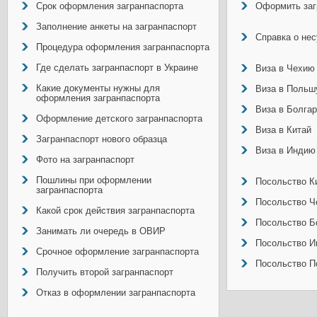
Срок оформления загранпаспорта
Оформить заг
Заполнение анкеты на загранпаспорт
Справка о не
Процедура оформления загранпаспорта
Где сделать загранпаспорт в Украине
Виза в Чехию
Какие документы нужны для
Виза в Польш
оформления загранпаспорта
Виза в Болга
Оформление детского загранпаспорта
Виза в Китай
Загранпаспорт нового образца
Виза в Индию
Фото на загранпаспорт
Пошлины при оформлении
Посольство Ки
загранпаспорта
Посольство Ч
Какой срок действия загранпаспорта
Посольство Б
Занимать ли очередь в ОВИР
Посольство И
Срочное оформление загранпаспорта
Посольство П
Получить второй загранпаспорт
Отказ в оформлении загранпаспорта