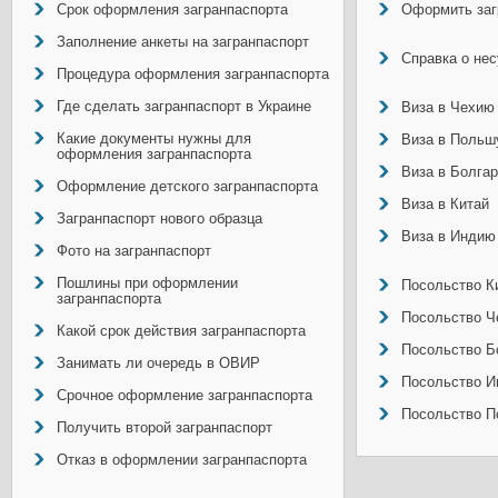
Срок оформления загранпаспорта
Оформить заг
Заполнение анкеты на загранпаспорт
Справка о не
Процедура оформления загранпаспорта
Где сделать загранпаспорт в Украине
Виза в Чехию
Какие документы нужны для
Виза в Польш
оформления загранпаспорта
Виза в Болга
Оформление детского загранпаспорта
Виза в Китай
Загранпаспорт нового образца
Виза в Индию
Фото на загранпаспорт
Пошлины при оформлении
Посольство Ки
загранпаспорта
Посольство Ч
Какой срок действия загранпаспорта
Посольство Б
Занимать ли очередь в ОВИР
Посольство И
Срочное оформление загранпаспорта
Посольство П
Получить второй загранпаспорт
Отказ в оформлении загранпаспорта