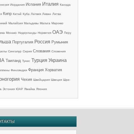
Италия
Испания
онезия
Иордания
Канада
Кипр
ия
Китай
Куба
Латвия
Ливан
Литва
рикий
Малайзия
Мальдивы
Мальта
Марокко
ОАЭ
ика
Монако
Нидерланды
Норвегия
Перу
льша
Россия
Португалия
Румыния
Словакия
шелы
Сингапур
Сирия
Словения
ША
Турция
Украина
Таиланд
Тунис
Франция
Хорватия
иппины
Финляндия
рногория
Чехия
Швейцария
Швеция
Шри-
а
Эстония
ЮАР
Ямайка
Япония
НТАКТЫ