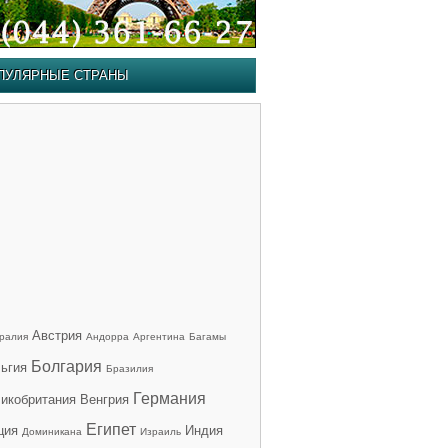
ПУЛЯРНЫЕ СТРАНЫ
Австрия
ралия
Андорра
Аргентина
Багамы
Болгария
ьгия
Бразилия
Германия
икобритания
Венгрия
Египет
ция
Индия
Доминикана
Израиль