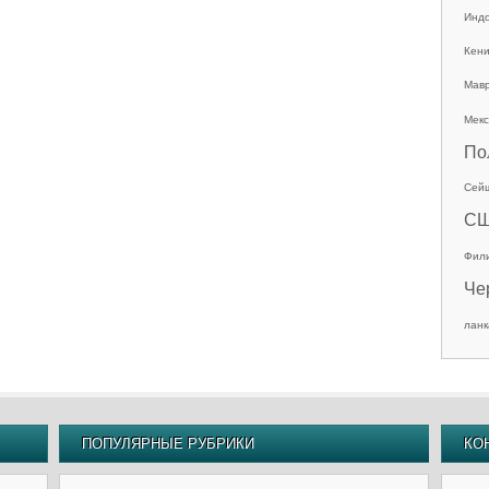
Инд
Кен
Мав
Мекс
По
Сей
С
Фил
Че
ланк
ПОПУЛЯРНЫЕ РУБРИКИ
КО