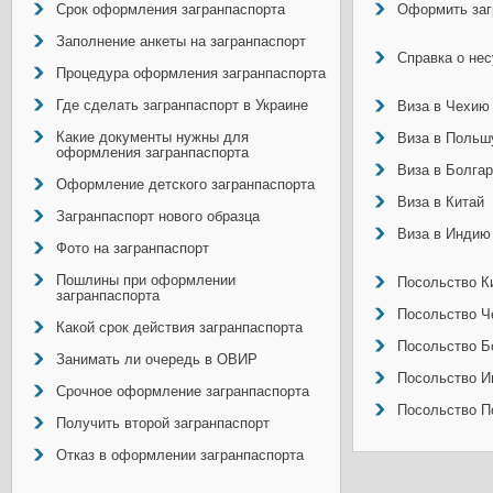
Срок оформления загранпаспорта
Оформить заг
Заполнение анкеты на загранпаспорт
Справка о не
Процедура оформления загранпаспорта
Где сделать загранпаспорт в Украине
Виза в Чехию
Какие документы нужны для
Виза в Польш
оформления загранпаспорта
Виза в Болга
Оформление детского загранпаспорта
Виза в Китай
Загранпаспорт нового образца
Виза в Индию
Фото на загранпаспорт
Пошлины при оформлении
Посольство Ки
загранпаспорта
Посольство Ч
Какой срок действия загранпаспорта
Посольство Б
Занимать ли очередь в ОВИР
Посольство И
Срочное оформление загранпаспорта
Посольство П
Получить второй загранпаспорт
Отказ в оформлении загранпаспорта