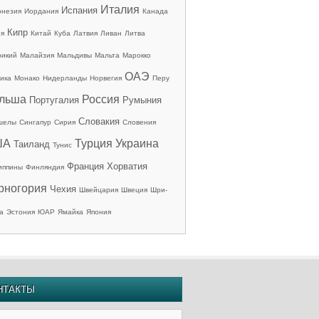
Италия
Испания
онезия
Иордания
Канада
Кипр
ия
Китай
Куба
Латвия
Ливан
Литва
рикий
Малайзия
Мальдивы
Мальта
Марокко
ОАЭ
ика
Монако
Нидерланды
Норвегия
Перу
льша
Россия
Португалия
Румыния
Словакия
шелы
Сингапур
Сирия
Словения
ША
Турция
Украина
Таиланд
Тунис
Франция
Хорватия
иппины
Финляндия
рногория
Чехия
Швейцария
Швеция
Шри-
а
Эстония
ЮАР
Ямайка
Япония
НТАКТЫ