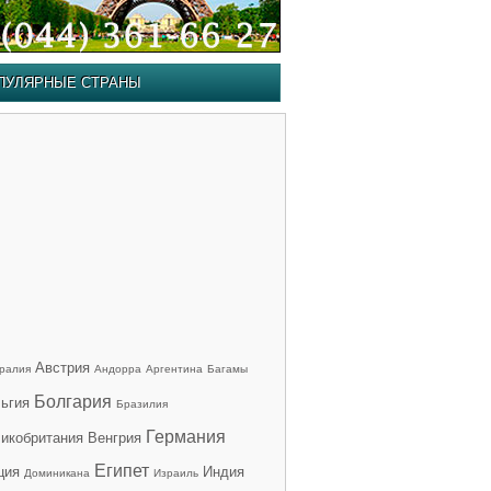
ПУЛЯРНЫЕ СТРАНЫ
Австрия
ралия
Андорра
Аргентина
Багамы
Болгария
ьгия
Бразилия
Германия
икобритания
Венгрия
Египет
ция
Индия
Доминикана
Израиль