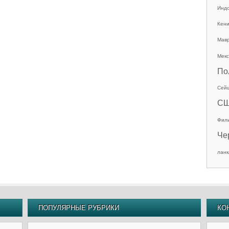
Инд
Кен
Мав
Мекс
По
Сей
С
Фил
Че
ланк
ПОПУЛЯРНЫЕ РУБРИКИ
КО