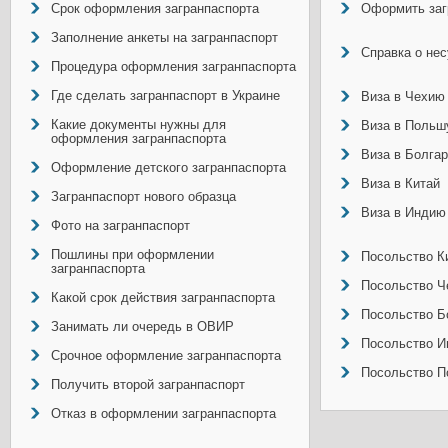
Срок оформления загранпаспорта
Оформить заг
Заполнение анкеты на загранпаспорт
Справка о не
Процедура оформления загранпаспорта
Где сделать загранпаспорт в Украине
Виза в Чехию
Какие документы нужны для
Виза в Польш
оформления загранпаспорта
Виза в Болга
Оформление детского загранпаспорта
Виза в Китай
Загранпаспорт нового образца
Виза в Индию
Фото на загранпаспорт
Пошлины при оформлении
Посольство Ки
загранпаспорта
Посольство Ч
Какой срок действия загранпаспорта
Посольство Б
Занимать ли очередь в ОВИР
Посольство И
Срочное оформление загранпаспорта
Посольство П
Получить второй загранпаспорт
Отказ в оформлении загранпаспорта