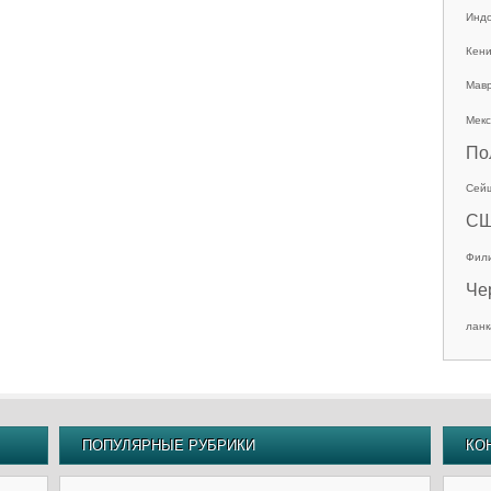
Инд
Кен
Мав
Мекс
По
Сей
С
Фил
Че
ланк
ПОПУЛЯРНЫЕ РУБРИКИ
КО