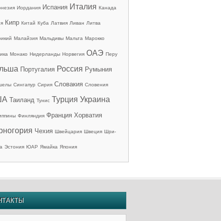
Италия
Испания
онезия
Иордания
Канада
Кипр
ия
Китай
Куба
Латвия
Ливан
Литва
рикий
Малайзия
Мальдивы
Мальта
Марокко
ОАЭ
ика
Монако
Нидерланды
Норвегия
Перу
льша
Россия
Португалия
Румыния
Словакия
шелы
Сингапур
Сирия
Словения
ША
Турция
Украина
Таиланд
Тунис
Франция
Хорватия
иппины
Финляндия
рногория
Чехия
Швейцария
Швеция
Шри-
а
Эстония
ЮАР
Ямайка
Япония
НТАКТЫ