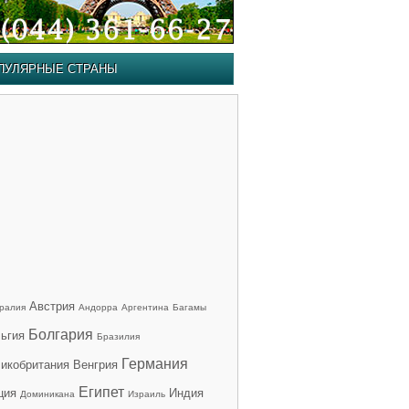
ПУЛЯРНЫЕ СТРАНЫ
Австрия
ралия
Андорра
Аргентина
Багамы
Болгария
ьгия
Бразилия
Германия
икобритания
Венгрия
Египет
ция
Индия
Доминикана
Израиль