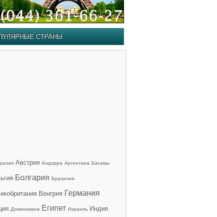
ПУЛЯРНЫЕ СТРАНЫ
Австрия
ралия
Андорра
Аргентина
Багамы
Болгария
ьгия
Бразилия
Германия
икобритания
Венгрия
Египет
ция
Индия
Доминикана
Израиль