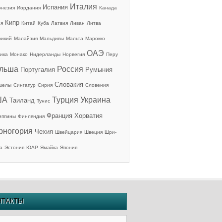
Италия
Испания
онезия
Иордания
Канада
Кипр
ия
Китай
Куба
Латвия
Ливан
Литва
рикий
Малайзия
Мальдивы
Мальта
Марокко
ОАЭ
ика
Монако
Нидерланды
Норвегия
Перу
льша
Россия
Португалия
Румыния
Словакия
шелы
Сингапур
Сирия
Словения
ША
Турция
Украина
Таиланд
Тунис
Франция
Хорватия
иппины
Финляндия
рногория
Чехия
Швейцария
Швеция
Шри-
а
Эстония
ЮАР
Ямайка
Япония
НТАКТЫ