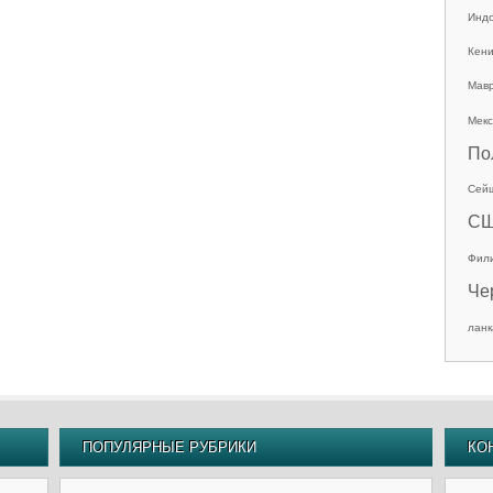
Инд
Кен
Мав
Мекс
По
Сей
С
Фил
Че
ланк
ПОПУЛЯРНЫЕ РУБРИКИ
КО