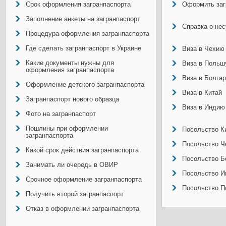
Срок оформления загранпаспорта
Оформить заг
Заполнение анкеты на загранпаспорт
Справка о не
Процедура оформления загранпаспорта
Где сделать загранпаспорт в Украине
Виза в Чехию
Какие документы нужны для
Виза в Польш
оформления загранпаспорта
Виза в Болга
Оформление детского загранпаспорта
Виза в Китай
Загранпаспорт нового образца
Виза в Индию
Фото на загранпаспорт
Пошлины при оформлении
Посольство Ки
загранпаспорта
Посольство Ч
Какой срок действия загранпаспорта
Посольство Б
Занимать ли очередь в ОВИР
Посольство И
Срочное оформление загранпаспорта
Посольство П
Получить второй загранпаспорт
Отказ в оформлении загранпаспорта