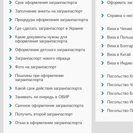
Срок оформления загранпаспорта
Оформить заг
Заполнение анкеты на загранпаспорт
Справка о не
Процедура оформления загранпаспорта
Где сделать загранпаспорт в Украине
Виза в Чехию
Какие документы нужны для
Виза в Польш
оформления загранпаспорта
Виза в Болга
Оформление детского загранпаспорта
Виза в Китай
Загранпаспорт нового образца
Виза в Индию
Фото на загранпаспорт
Пошлины при оформлении
Посольство Ки
загранпаспорта
Посольство Ч
Какой срок действия загранпаспорта
Посольство Б
Занимать ли очередь в ОВИР
Посольство И
Срочное оформление загранпаспорта
Посольство П
Получить второй загранпаспорт
Отказ в оформлении загранпаспорта