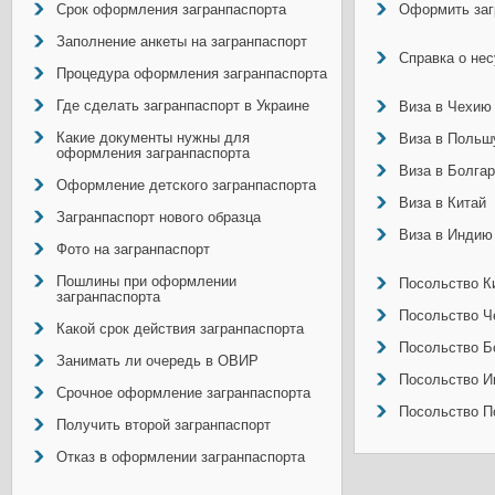
Срок оформления загранпаспорта
Оформить заг
Заполнение анкеты на загранпаспорт
Справка о не
Процедура оформления загранпаспорта
Где сделать загранпаспорт в Украине
Виза в Чехию
Какие документы нужны для
Виза в Польш
оформления загранпаспорта
Виза в Болга
Оформление детского загранпаспорта
Виза в Китай
Загранпаспорт нового образца
Виза в Индию
Фото на загранпаспорт
Пошлины при оформлении
Посольство Ки
загранпаспорта
Посольство Ч
Какой срок действия загранпаспорта
Посольство Б
Занимать ли очередь в ОВИР
Посольство И
Срочное оформление загранпаспорта
Посольство П
Получить второй загранпаспорт
Отказ в оформлении загранпаспорта