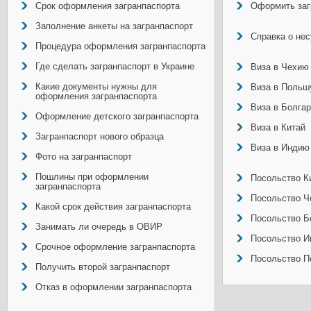
Срок оформления загранпаспорта
Оформить заг
Заполнение анкеты на загранпаспорт
Справка о не
Процедура оформления загранпаспорта
Где сделать загранпаспорт в Украине
Виза в Чехию
Какие документы нужны для
Виза в Польш
оформления загранпаспорта
Виза в Болга
Оформление детского загранпаспорта
Виза в Китай
Загранпаспорт нового образца
Виза в Индию
Фото на загранпаспорт
Пошлины при оформлении
Посольство Ки
загранпаспорта
Посольство Ч
Какой срок действия загранпаспорта
Посольство Б
Занимать ли очередь в ОВИР
Посольство И
Срочное оформление загранпаспорта
Посольство П
Получить второй загранпаспорт
Отказ в оформлении загранпаспорта