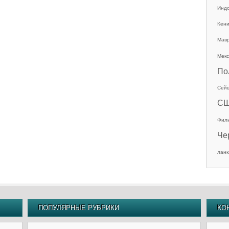
Инд
Кен
Мав
Мекс
По
Сей
С
Фил
Че
ланк
ПОПУЛЯРНЫЕ РУБРИКИ
КО