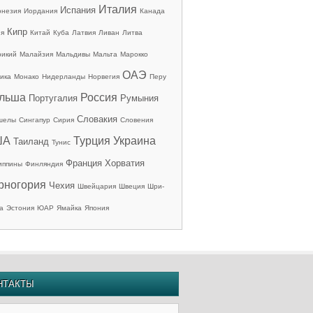
Италия
Испания
онезия
Иордания
Канада
Кипр
ия
Китай
Куба
Латвия
Ливан
Литва
рикий
Малайзия
Мальдивы
Мальта
Марокко
ОАЭ
ика
Монако
Нидерланды
Норвегия
Перу
льша
Россия
Португалия
Румыния
Словакия
шелы
Сингапур
Сирия
Словения
ША
Турция
Украина
Таиланд
Тунис
Франция
Хорватия
иппины
Финляндия
рногория
Чехия
Швейцария
Швеция
Шри-
а
Эстония
ЮАР
Ямайка
Япония
НТАКТЫ