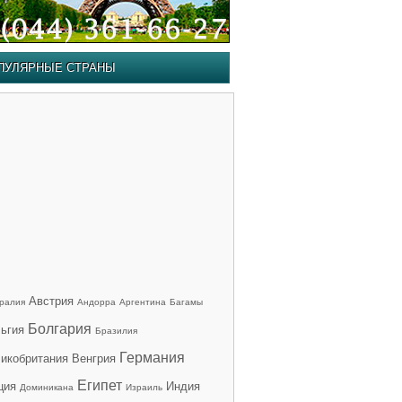
ПУЛЯРНЫЕ СТРАНЫ
Австрия
ралия
Андорра
Аргентина
Багамы
Болгария
ьгия
Бразилия
Германия
икобритания
Венгрия
Египет
ция
Индия
Доминикана
Израиль