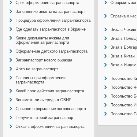
Срок оформления загранпаспорта
Оформить заг
Заполнение анкеты на загранпаспорт
Справка о не
Процедура оформления загранпаспорта
Где сделать загранпаспорт в Украине
Виза в Чехию
Какие документы нужны для
Виза в Польш
оформления загранпаспорта
Виза в Болга
Оформление детского загранпаспорта
Виза в Китай
Загранпаспорт нового образца
Виза в Индию
Фото на загранпаспорт
Пошлины при оформлении
Посольство Ки
загранпаспорта
Посольство Ч
Какой срок действия загранпаспорта
Посольство Б
Занимать ли очередь в ОВИР
Посольство И
Срочное оформление загранпаспорта
Посольство П
Получить второй загранпаспорт
Отказ в оформлении загранпаспорта