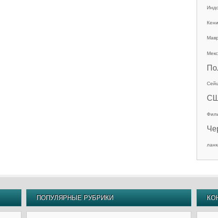
Инд
Кен
Мав
Мекс
По
Сей
С
Фил
Че
ланк
ПОПУЛЯРНЫЕ РУБРИКИ
КО