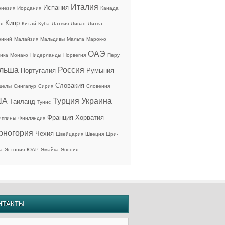
Италия
Испания
онезия
Иордания
Канада
Кипр
ия
Китай
Куба
Латвия
Ливан
Литва
рикий
Малайзия
Мальдивы
Мальта
Марокко
ОАЭ
ика
Монако
Нидерланды
Норвегия
Перу
льша
Россия
Португалия
Румыния
Словакия
шелы
Сингапур
Сирия
Словения
ША
Турция
Украина
Таиланд
Тунис
Франция
Хорватия
иппины
Финляндия
рногория
Чехия
Швейцария
Швеция
Шри-
а
Эстония
ЮАР
Ямайка
Япония
НТАКТЫ