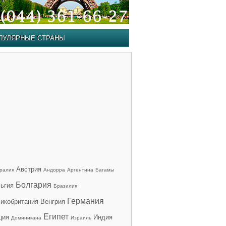
ПУЛЯРНЫЕ СТРАНЫ
Австрия
ралия
Андорра
Аргентина
Багамы
Болгария
ьгия
Бразилия
Германия
икобритания
Венгрия
Египет
ция
Индия
Доминикана
Израиль