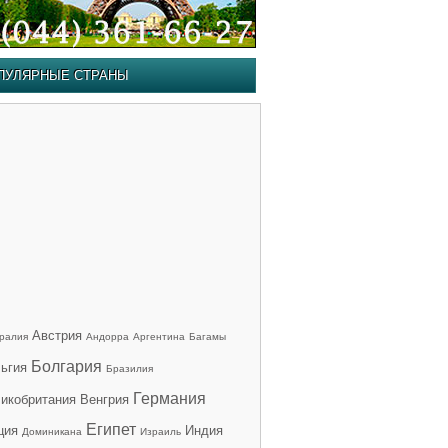
ПУЛЯРНЫЕ СТРАНЫ
Австрия
ралия
Андорра
Аргентина
Багамы
Болгария
ьгия
Бразилия
Германия
икобритания
Венгрия
Египет
ция
Индия
Доминикана
Израиль