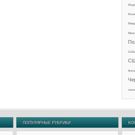
Инд
Кен
Мав
Мекс
По
Сей
С
Фил
Че
ланк
ПОПУЛЯРНЫЕ РУБРИКИ
КО