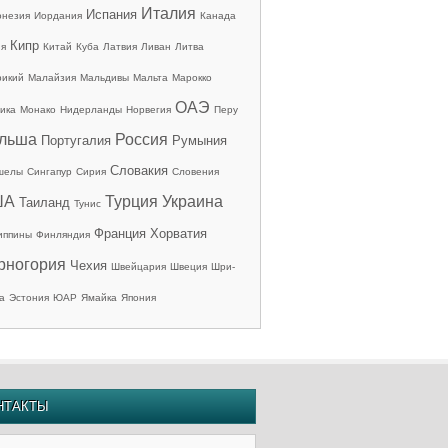
Италия
Испания
онезия
Иордания
Канада
Кипр
ия
Китай
Куба
Латвия
Ливан
Литва
рикий
Малайзия
Мальдивы
Мальта
Марокко
ОАЭ
ика
Монако
Нидерланды
Норвегия
Перу
льша
Россия
Португалия
Румыния
Словакия
шелы
Сингапур
Сирия
Словения
ША
Турция
Украина
Таиланд
Тунис
Франция
Хорватия
иппины
Финляндия
рногория
Чехия
Швейцария
Швеция
Шри-
а
Эстония
ЮАР
Ямайка
Япония
НТАКТЫ