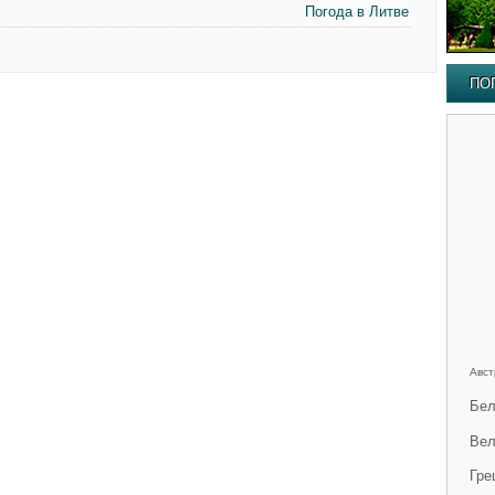
Погода в Литве
ПО
Авст
Бел
Вел
Гре