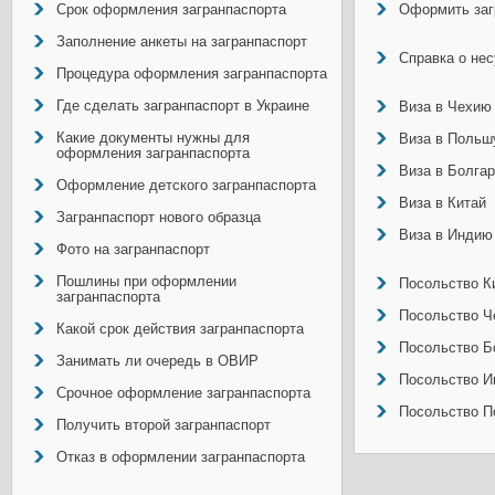
Срок оформления загранпаспорта
Оформить заг
Заполнение анкеты на загранпаспорт
Справка о не
Процедура оформления загранпаспорта
Где сделать загранпаспорт в Украине
Виза в Чехию
Какие документы нужны для
Виза в Польш
оформления загранпаспорта
Виза в Болга
Оформление детского загранпаспорта
Виза в Китай
Загранпаспорт нового образца
Виза в Индию
Фото на загранпаспорт
Пошлины при оформлении
Посольство Ки
загранпаспорта
Посольство Ч
Какой срок действия загранпаспорта
Посольство Б
Занимать ли очередь в ОВИР
Посольство И
Срочное оформление загранпаспорта
Посольство П
Получить второй загранпаспорт
Отказ в оформлении загранпаспорта