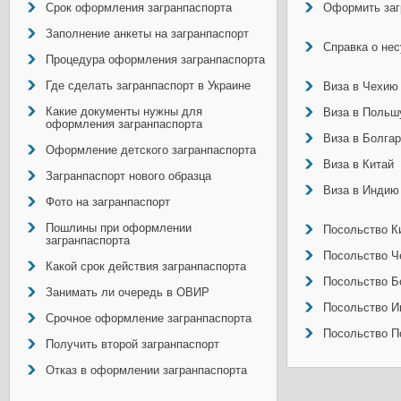
Срок оформления загранпаспорта
Оформить заг
Заполнение анкеты на загранпаспорт
Справка о не
Процедура оформления загранпаспорта
Где сделать загранпаспорт в Украине
Виза в Чехию
Какие документы нужны для
Виза в Польш
оформления загранпаспорта
Виза в Болга
Оформление детского загранпаспорта
Виза в Китай
Загранпаспорт нового образца
Виза в Индию
Фото на загранпаспорт
Пошлины при оформлении
Посольство Ки
загранпаспорта
Посольство Ч
Какой срок действия загранпаспорта
Посольство Б
Занимать ли очередь в ОВИР
Посольство И
Срочное оформление загранпаспорта
Посольство П
Получить второй загранпаспорт
Отказ в оформлении загранпаспорта