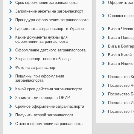
Срок оформления загранпаспорта
Оформить заг
Заполнение анкеты на загранпаспорт
Справка о не
Процедура оформления загранпаспорта
Где сделать загранпаспорт в Украине
Виза в Чехию
Какие документы нужны для
Виза в Польш
оформления загранпаспорта
Виза в Болга
Оформление детского загранпаспорта
Виза в Китай
Загранпаспорт нового образца
Виза в Индию
Фото на загранпаспорт
Пошлины при оформлении
Посольство Ки
загранпаспорта
Посольство Ч
Какой срок действия загранпаспорта
Посольство Б
Занимать ли очередь в ОВИР
Посольство И
Срочное оформление загранпаспорта
Посольство П
Получить второй загранпаспорт
Отказ в оформлении загранпаспорта