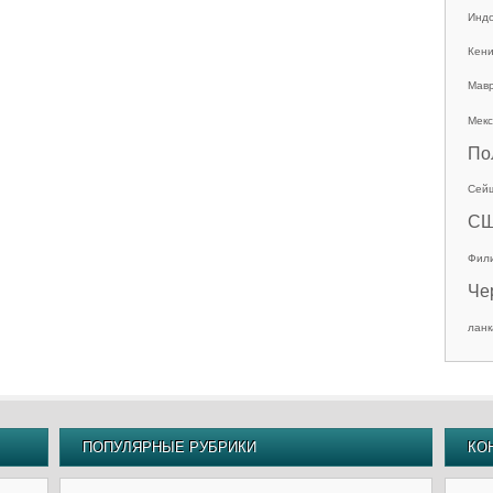
Инд
Кен
Мав
Мекс
По
Сей
С
Фил
Че
ланк
ПОПУЛЯРНЫЕ РУБРИКИ
КО