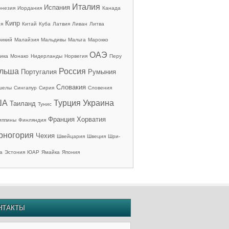
Италия
Испания
онезия
Иордания
Канада
Кипр
ия
Китай
Куба
Латвия
Ливан
Литва
рикий
Малайзия
Мальдивы
Мальта
Марокко
ОАЭ
ика
Монако
Нидерланды
Норвегия
Перу
льша
Россия
Португалия
Румыния
Словакия
шелы
Сингапур
Сирия
Словения
ША
Турция
Украина
Таиланд
Тунис
Франция
Хорватия
иппины
Финляндия
рногория
Чехия
Швейцария
Швеция
Шри-
а
Эстония
ЮАР
Ямайка
Япония
НТАКТЫ