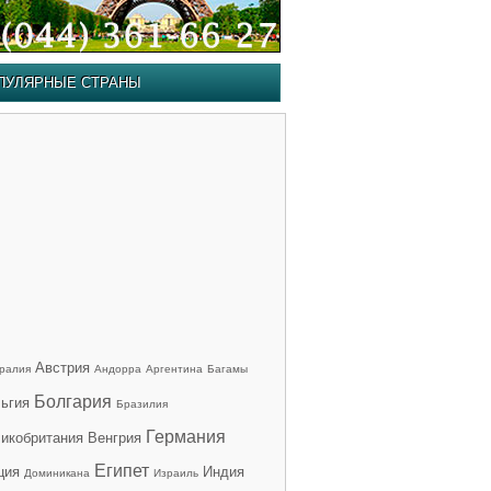
ПУЛЯРНЫЕ СТРАНЫ
Австрия
ралия
Андорра
Аргентина
Багамы
Болгария
ьгия
Бразилия
Германия
икобритания
Венгрия
Египет
ция
Индия
Доминикана
Израиль