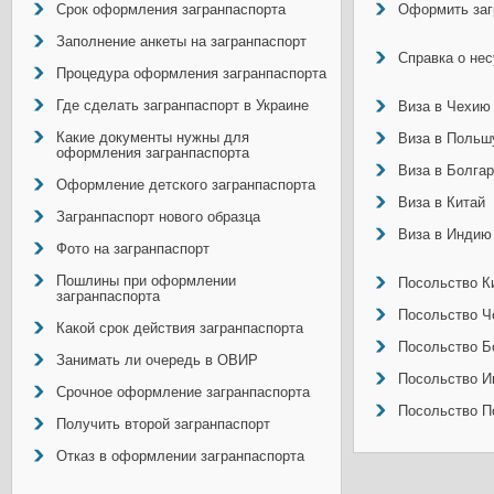
Срок оформления загранпаспорта
Оформить заг
Заполнение анкеты на загранпаспорт
Справка о не
Процедура оформления загранпаспорта
Где сделать загранпаспорт в Украине
Виза в Чехию
Какие документы нужны для
Виза в Польш
оформления загранпаспорта
Виза в Болга
Оформление детского загранпаспорта
Виза в Китай
Загранпаспорт нового образца
Виза в Индию
Фото на загранпаспорт
Пошлины при оформлении
Посольство Ки
загранпаспорта
Посольство Ч
Какой срок действия загранпаспорта
Посольство Б
Занимать ли очередь в ОВИР
Посольство И
Срочное оформление загранпаспорта
Посольство П
Получить второй загранпаспорт
Отказ в оформлении загранпаспорта