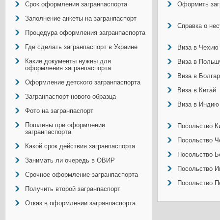
Срок оформления загранпаспорта
Оформить заг
Заполнение анкеты на загранпаспорт
Справка о не
Процедура оформления загранпаспорта
Где сделать загранпаспорт в Украине
Виза в Чехию
Какие документы нужны для
Виза в Польш
оформления загранпаспорта
Виза в Болга
Оформление детского загранпаспорта
Виза в Китай
Загранпаспорт нового образца
Виза в Индию
Фото на загранпаспорт
Пошлины при оформлении
Посольство Ки
загранпаспорта
Посольство Ч
Какой срок действия загранпаспорта
Посольство Б
Занимать ли очередь в ОВИР
Посольство И
Срочное оформление загранпаспорта
Посольство П
Получить второй загранпаспорт
Отказ в оформлении загранпаспорта