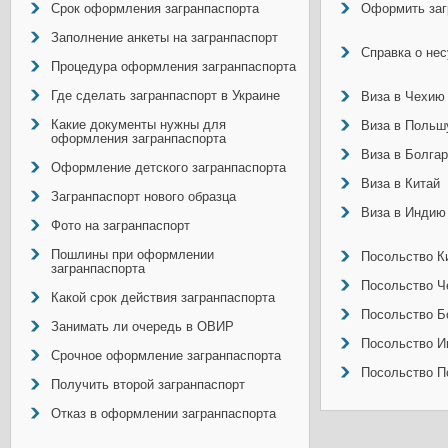
Срок оформления загранпаспорта
Оформить заг
Заполнение анкеты на загранпаспорт
Справка о не
Процедура оформления загранпаспорта
Где сделать загранпаспорт в Украине
Виза в Чехию
Какие документы нужны для
Виза в Польш
оформления загранпаспорта
Виза в Болга
Оформление детского загранпаспорта
Виза в Китай
Загранпаспорт нового образца
Виза в Индию
Фото на загранпаспорт
Пошлины при оформлении
Посольство Ки
загранпаспорта
Посольство Ч
Какой срок действия загранпаспорта
Посольство Б
Занимать ли очередь в ОВИР
Посольство И
Срочное оформление загранпаспорта
Посольство П
Получить второй загранпаспорт
Отказ в оформлении загранпаспорта