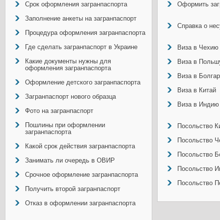
Срок оформления загранпаспорта
Оформить заг
Заполнение анкеты на загранпаспорт
Справка о не
Процедура оформления загранпаспорта
Где сделать загранпаспорт в Украине
Виза в Чехию
Какие документы нужны для
Виза в Польш
оформления загранпаспорта
Виза в Болга
Оформление детского загранпаспорта
Виза в Китай
Загранпаспорт нового образца
Виза в Индию
Фото на загранпаспорт
Пошлины при оформлении
Посольство Ки
загранпаспорта
Посольство Ч
Какой срок действия загранпаспорта
Посольство Б
Занимать ли очередь в ОВИР
Посольство И
Срочное оформление загранпаспорта
Посольство П
Получить второй загранпаспорт
Отказ в оформлении загранпаспорта