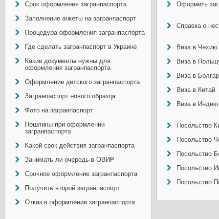
Срок оформления загранпаспорта
Оформить заг
Заполнение анкеты на загранпаспорт
Справка о не
Процедура оформления загранпаспорта
Где сделать загранпаспорт в Украине
Виза в Чехию
Какие документы нужны для
Виза в Польш
оформления загранпаспорта
Виза в Болга
Оформление детского загранпаспорта
Виза в Китай
Загранпаспорт нового образца
Виза в Индию
Фото на загранпаспорт
Пошлины при оформлении
Посольство Ки
загранпаспорта
Посольство Ч
Какой срок действия загранпаспорта
Посольство Б
Занимать ли очередь в ОВИР
Посольство И
Срочное оформление загранпаспорта
Посольство П
Получить второй загранпаспорт
Отказ в оформлении загранпаспорта